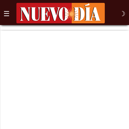
☰
☽
⌕
Inicio
Nogales
Columna
Sonora
México
Arizona
Internacional