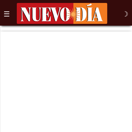
☰
☽
⌕
Inicio
Nogales
Columna
Sonora
México
Arizona
Internacional