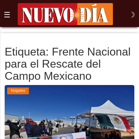
☰
☽
⌕
Inicio
Etiqueta: Frente Nacional
para el Rescate del
Nogales
Campo Mexicano
Columna
Sonora
Nogales
México
Arizona
Internacional