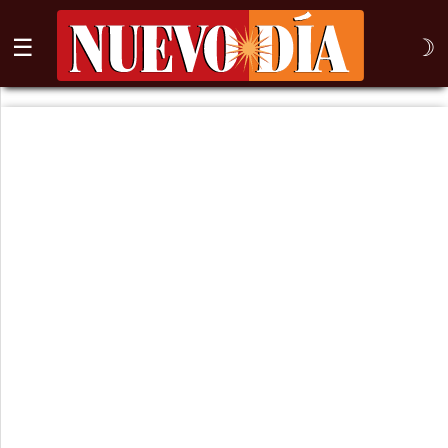
☰
☽
⌕
Inicio
Nogales
Columna
Sonora
México
Arizona
Internacional