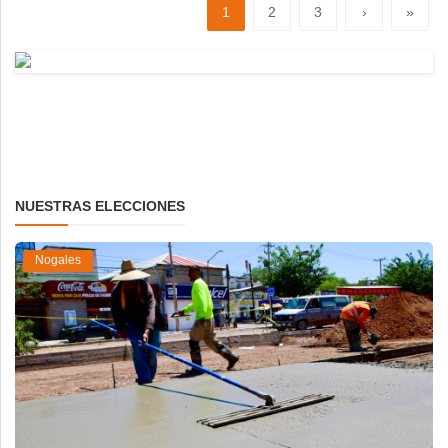
1
2
3
›
»
NUESTRAS ELECCIONES
Nogales