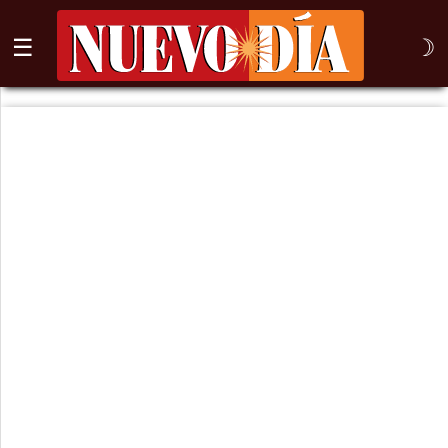
☰
☽
⌕
Inicio
Nogales
Columna
Sonora
México
Arizona
Internacional