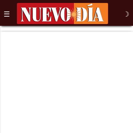
☰
☽
⌕
Inicio
Nogales
Columna
Sonora
México
Arizona
Internacional