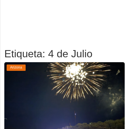
Deportes
Espectáculos
Tecnología
Contacto
Etiqueta: 4 de Julio
Edición Impresa
Arizona