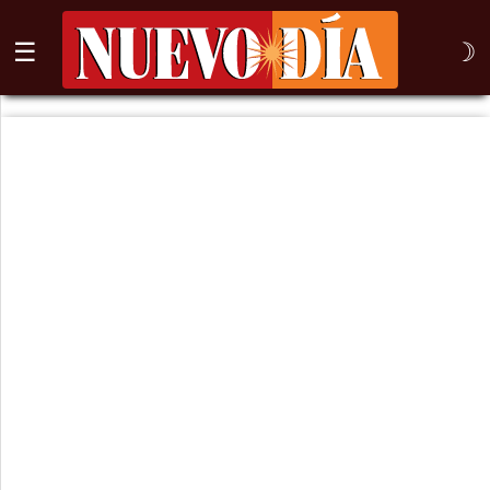
☰
☽
⌕
Inicio
Nogales
Columna
Sonora
México
Arizona
Internacional