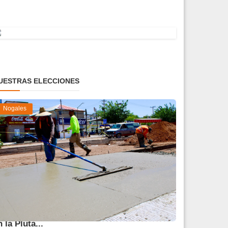
UESTRAS ELECCIONES
Nogales
vanza 45 % obra de reparación del socavón
n la Pluta...