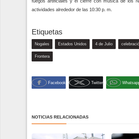
fuegos artificiales y el cierre con música de lo
actividades alrededor de las 10:30 p. m.
Etiquetas
Nogales
Estados Unidos
4 de Julio
celebraci
Frontera
Facebook
Twitter
Whatsap
NOTICIAS RELACIONADAS