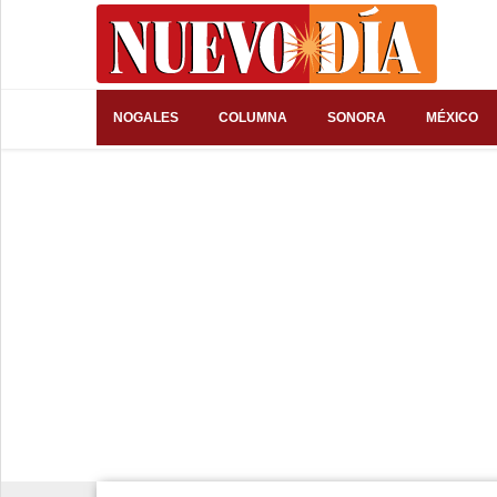
⌕
NOGALES
COLUMNA
SONORA
MÉXICO
Inicio
Nogales
Columna
Sonora
México
Arizona
Internacional
Deportes