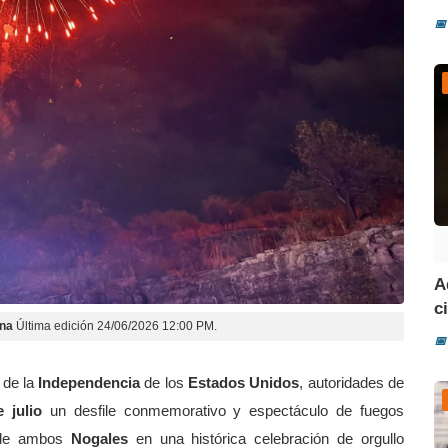
📅
A
ci
ona
Última edición 24/06/2026 12:00 PM.
📅
 de la
Independencia
de los
Estados Unidos
, autoridades de
 julio
un desfile conmemorativo y espectáculo de fuegos
s de ambos
Nogales
en una histórica celebración de orgullo