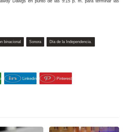
s Nawdy Dawgs en punto de las 9:15 p. m. para terminar las
ón binacional
Sonora
Día de la Independencia.
p
Linkedin
Pinterest