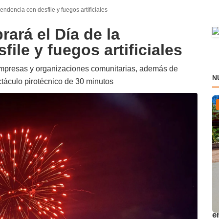
ndencia con desfile y fuegos artificiales
rará el Día de la
ile y fuegos artificiales
, empresas y organizaciones comunitarias, además de
N
ctáculo pirotécnico de 30 minutos
A
e