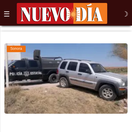
☰
☽
⌕
Inicio
Sonora
Nogales
Columna
Sonora
México
Arizona
Internacional