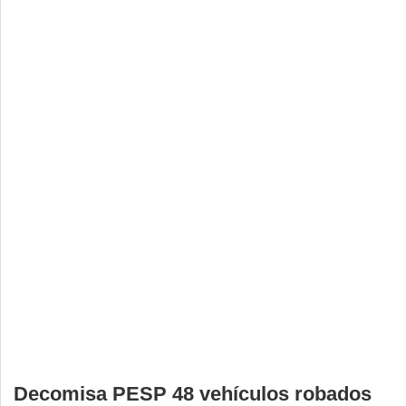
Deportes
Espectáculos
Tecnología
Contacto
Edición Impresa
Decomisa PESP 48 vehículos robados