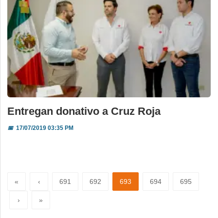
Entregan donativo a Cruz Roja
📅
17/07/2019 03:35 PM
«
‹
691
692
693
694
695
›
»