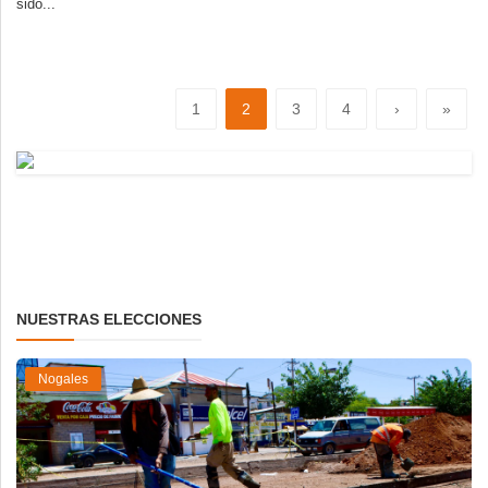
sido...
1
2
3
4
›
»
NUESTRAS ELECCIONES
Nogales