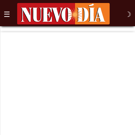
☰
☽
⌕
Inicio
Nogales
Columna
Sonora
México
Arizona
Internacional