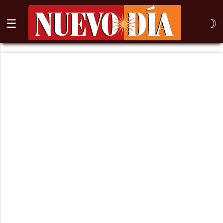
☰
☽
⌕
Inicio
Nogales
Columna
Sonora
México
Arizona
Internacional