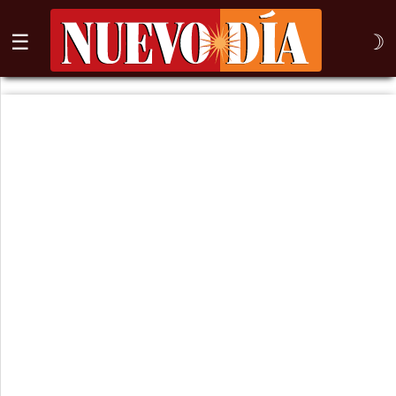
☰
☽
⌕
Inicio
Nogales
Columna
Sonora
México
Arizona
Internacional