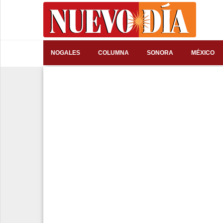
⌕
NOGALES
COLUMNA
SONORA
MÉXICO
Inicio
Nogales
Columna
Sonora
México
Arizona
Internacional
Deportes