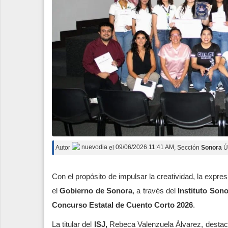
Autor
nuevodia
el
09/06/2026 11:41 AM
, Sección
Sonora
Ú
Con el propósito de impulsar la creatividad, la expresi
el
Gobierno de Sonora
, a través del
Instituto Sono
Concurso Estatal de Cuento Corto 2026
.
La titular del
ISJ,
Rebeca Valenzuela Álvarez, destacó 