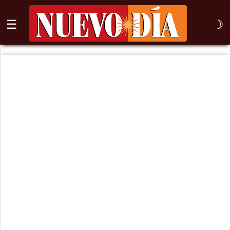
☰
☽
⌕
Inicio
Nogales
Columna
Sonora
México
Arizona
Internacional