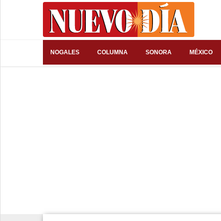
⌕
NOGALES
COLUMNA
SONORA
MÉXICO
Inicio
Nogales
Columna
Sonora
México
Arizona
Internacional
Deportes