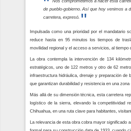
Nos comprometimos a hacer esta carreter
de pueblo-gobierno. Así que hoy venimos a d
carretera, expresó.
Impulsada como una prioridad por el mandatario so
reduce hasta en 95 minutos los tiempos de trasla
movilidad regional y el acceso a servicios, al tiempo
La obra contempla la intervención de 134 kilómet
estratégicos, uno de 122 metros y otro de 62 metro
infraestructura hidráulica, drenaje y preparación de
que garantizan durabilidad y resistencia en una zona 
Más allá de su dimensión técnica, esta carretera repr
logístico de la sierra, elevando la competitividad r
Chihuahua, en una ruta clave para habitantes, visitant
La relevancia de esta obra cobra mayor significado al
formal para su construcción data de 1933, cuando ciu