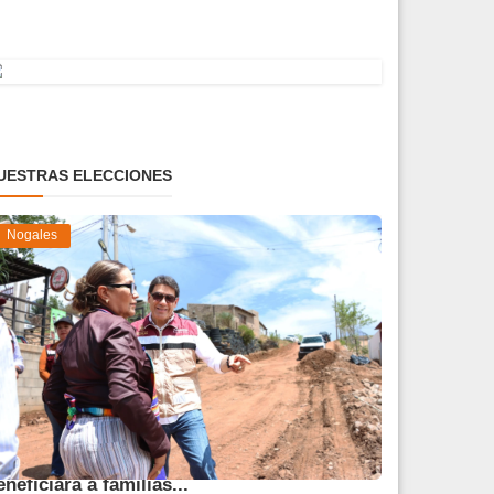
UESTRAS ELECCIONES
Nogales
vanza obra de pavimentación que
eneficiará a familias...