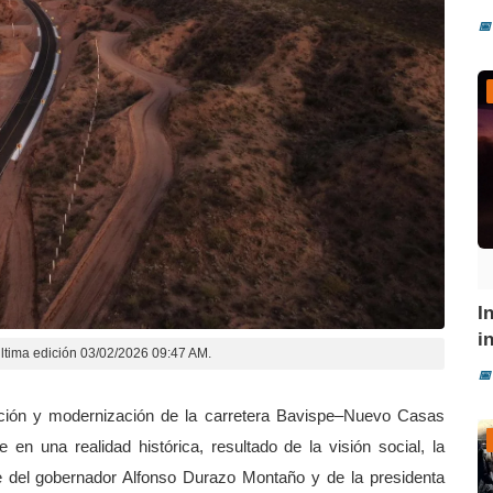
📅
I
i
ltima edición 03/02/2026 09:47 AM.
📅
ión y modernización de la carretera Bavispe–Nuevo Casas
n una realidad histórica, resultado de la visión social, la
e del gobernador Alfonso Durazo Montaño y de la presidenta