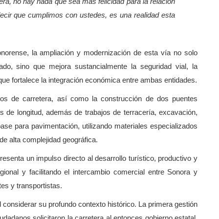
a, no hay nada que sea más felicidad para la relación
ecir que cumplimos con ustedes, es una realidad esta
norense, la ampliación y modernización de esta vía no solo
do, sino que mejora sustancialmente la seguridad vial, la
 que fortalece la integración económica entre ambas entidades.
ros de carretera, así como la construcción de dos puentes
s de longitud, además de trabajos de terracería, excavación,
 base para pavimentación, utilizando materiales especializados
de alta complejidad geográfica.
esenta un impulso directo al desarrollo turístico, productivo y
egional y facilitando el intercambio comercial entre Sonora y
es y transportistas.
 considerar su profundo contexto histórico. La primera gestión
dadanos solicitaron la carretera al entonces gobierno estatal.