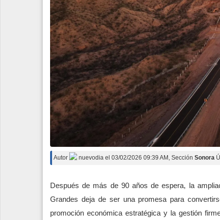
Autor
nuevodia
el
03/02/2026 09:39 AM
, Sección
Sonora
Ú
Después de más de 90 años de espera, la ampliac
Grandes deja de ser una promesa para convertirse e
promoción económica estratégica y la gestión firm