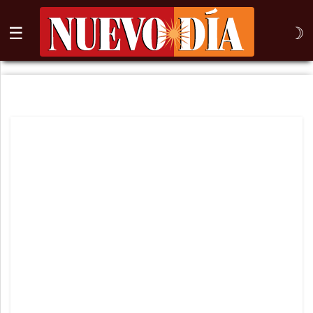
☰
☽
⌕
Inicio
Nogales
Columna
Sonora
México
Arizona
Internacional