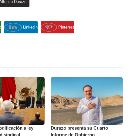
Alfonso Durazo
p
Linkedin
Pinterest
ificación a ley
Durazo presenta su Cuarto
d sindical
Informe de Gobierno