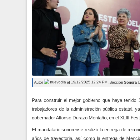
Autor
nuevodia
el
19/12/2025 12:24 PM
, Sección
Sonora
Ú
Para construir el mejor gobierno que haya tenido 
trabajadores de la administración pública estatal, y
gobernador Alfonso Durazo Montaño, en el XLIII Feste
El mandatario sonorense realizó la entrega de recon
años de trayectoria, así como la entrega de Menció