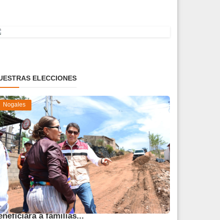
UESTRAS ELECCIONES
Nogales
vanza obra de pavimentación que
eneficiará a familias...