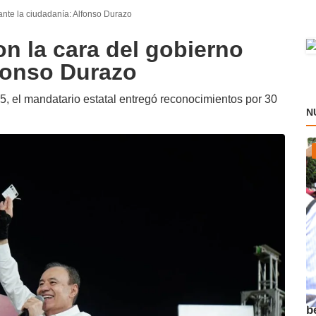
ante la ciudadanía: Alfonso Durazo
n la cara del gobierno
lfonso Durazo
25, el mandatario estatal entregó reconocimientos por 30
N
A
b