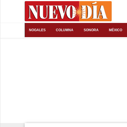
⌕
NOGALES
COLUMNA
SONORA
MÉXICO
Inicio
Nogales
Columna
Sonora
México
Arizona
Internacional
Deportes