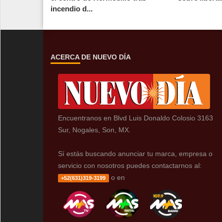
incendio d...
ACERCA DE NUEVO DÍA
Encuentranos en Blvd Luis Donaldo Colosio 3163
Sur, Nogales, Son, MX.
Sí estás buscando anunciar tu marca, empresa o
servicio con nosotros puedes contactarnos al:
o en
+52(631)319-3199