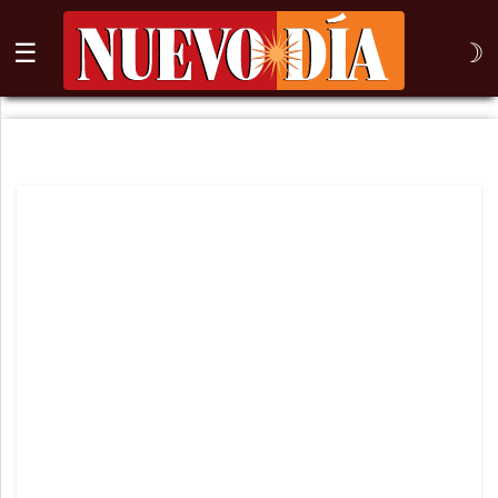
☰
☽
⌕
Inicio
Nogales
Columna
Sonora
México
Arizona
Internacional