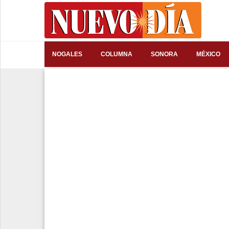
⌕
NOGALES
COLUMNA
SONORA
MÉXICO
Inicio
Nogales
Columna
Sonora
México
Arizona
Internacional
Deportes