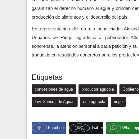
garantizan el derecho humano al agua y brindan ce
producción de alimentos y el desarrollo del país.
En representación del gremio beneficiado, Alejan
Usuarios de Riego, agradeció al gobernador Alf
sonorense, la atención personal a cada petición y su 
traducido en resultados concretos para los productor
Etiquetas
concesiones de agua
productor agrícola
Gobierno
Ley General de Aguas
uso agrícola
riego
Facebook
Twitter
Whatsap