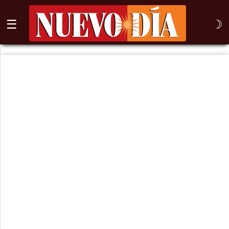
☰
☽
⌕
Inicio
Nogales
Columna
Sonora
México
Arizona
Internacional