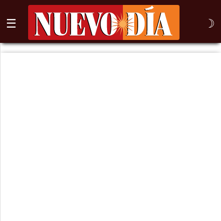
☰
☽
⌕
Inicio
Nogales
Columna
Sonora
México
Arizona
Internacional