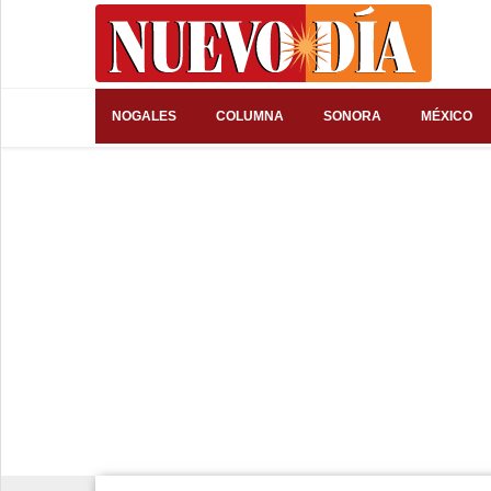
⌕
NOGALES
COLUMNA
SONORA
MÉXICO
Inicio
Nogales
Columna
Sonora
México
Arizona
Internacional
Deportes