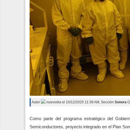
Autor
nuevodia
el
10/12/2025 11:39 AM
, Sección
Sonora
Ú
Como parte del programa estratégico del Gobiern
Semiconductores, proyecto integrado en el Plan Sono