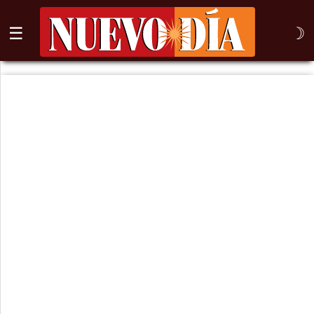
☰
☽
⌕
Inicio
Nogales
Columna
Sonora
México
Arizona
Internacional