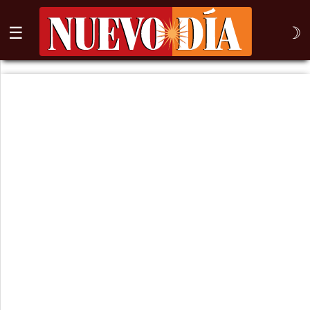
☰
☽
⌕
Inicio
Nogales
Columna
Sonora
México
Arizona
Internacional