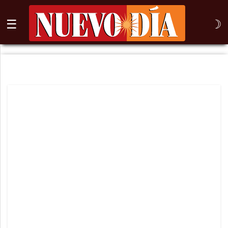
☰
☽
⌕
Inicio
Nogales
Columna
Sonora
México
Arizona
Internacional