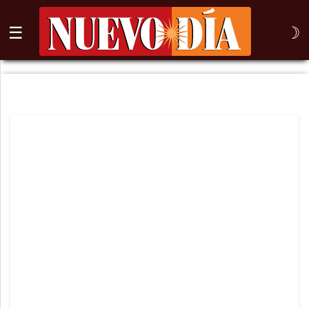
☰
☽
⌕
Inicio
Nogales
Columna
Sonora
México
Arizona
Internacional