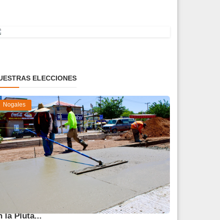
UESTRAS ELECCIONES
Nogales
vanza 45 % obra de reparación del socavón
n la Pluta...