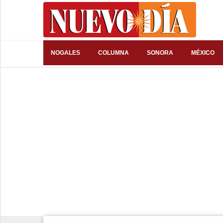
⌕
NOGALES
COLUMNA
SONORA
MÉXICO
Inicio
Nogales
Columna
Sonora
México
Arizona
Internacional
Deportes