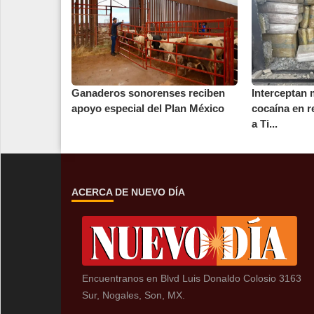
Ganaderos sonorenses reciben
Interceptan 
apoyo especial del Plan México
cocaína en r
a Ti...
ACERCA DE NUEVO DÍA
Encuentranos en Blvd Luis Donaldo Colosio 3163
Sur, Nogales, Son, MX.