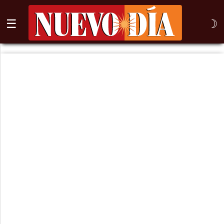
☰
☽
⌕
Inicio
Nogales
Columna
Sonora
México
Arizona
Internacional