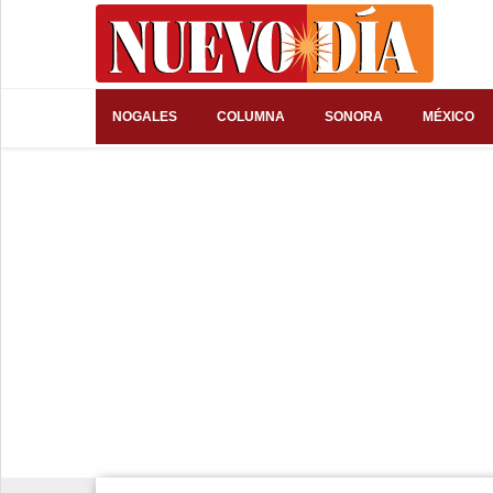
⌕
NOGALES
COLUMNA
SONORA
MÉXICO
Inicio
Nogales
Columna
Sonora
México
Arizona
Internacional
Deportes