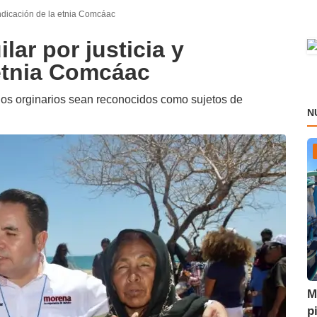
vindicación de la etnia Comcáac
lar por justicia y
 etnia Comcáac
los orginarios sean reconocidos como sujetos de
N
M
p