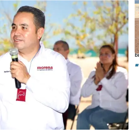
A
b
📅