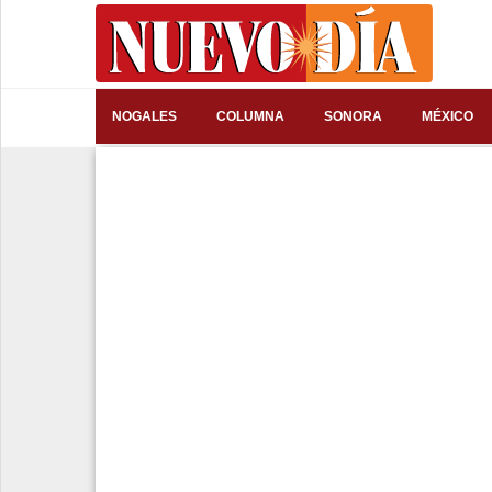
⌕
NOGALES
COLUMNA
SONORA
MÉXICO
Inicio
Nogales
Columna
Sonora
México
Arizona
Internacional
Deportes