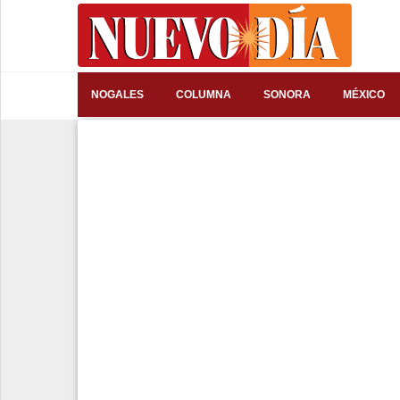
⌕
NOGALES
COLUMNA
SONORA
MÉXICO
Inicio
Nogales
Columna
Sonora
México
Arizona
Internacional
Deportes