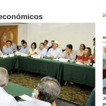
 económicos
N
J
p