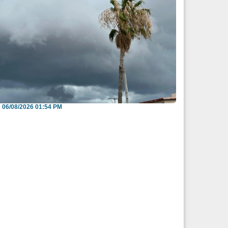
iden evitar arroyos y vialidades de riesgo
nte pronós...
06/08/2026 01:54 PM