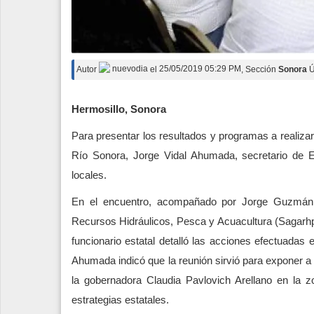
Autor
nuevodia
el
25/05/2019 05:29 PM
, Sección
Sonora
Ú
Hermosillo, Sonora
Para presentar los resultados y programas a realiza
Río Sonora, Jorge Vidal Ahumada, secretario de E
locales.
En el encuentro, acompañado por Jorge Guzmán Ni
Recursos Hidráulicos, Pesca y Acuacultura (Sagarhpa
funcionario estatal detalló las acciones efectuadas 
Ahumada indicó que la reunión sirvió para exponer a 
la gobernadora Claudia Pavlovich Arellano en la zo
estrategias estatales.