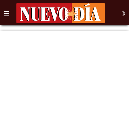
☰
☽
⌕
Inicio
Nogales
Columna
Sonora
México
Arizona
Internacional