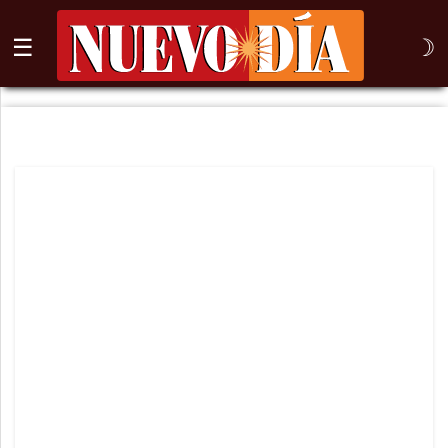
☰
☽
⌕
Inicio
Nogales
Columna
Sonora
México
Arizona
Internacional