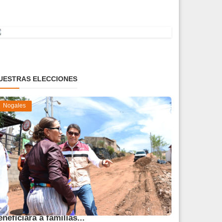
UESTRAS ELECCIONES
Nogales
vanza obra de pavimentación que
eneficiará a familias...