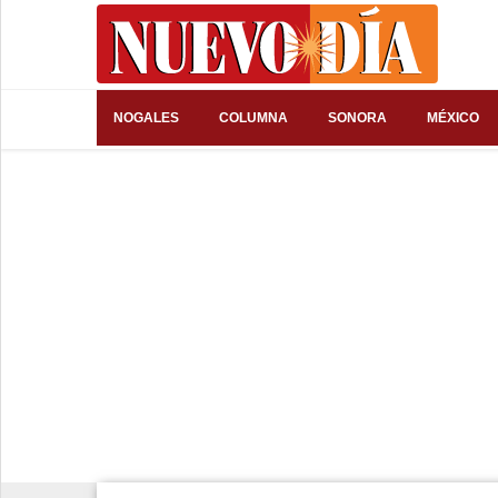
⌕
NOGALES
COLUMNA
SONORA
MÉXICO
Inicio
Nogales
Columna
Sonora
México
Arizona
Internacional
Deportes