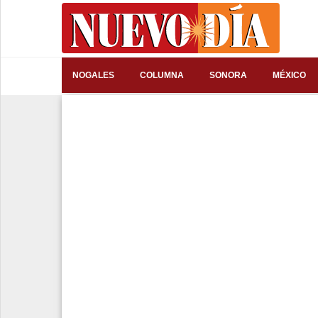
⌕
NOGALES
COLUMNA
SONORA
MÉXICO
Inicio
Nogales
Columna
Sonora
México
Arizona
Internacional
Deportes