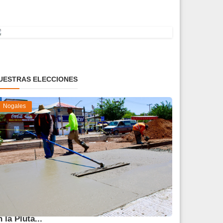
UESTRAS ELECCIONES
Nogales
vanza 45 % obra de reparación del socavón
n la Pluta...