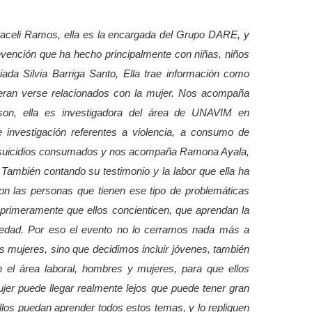
raceli Ramos, ella es la encargada del Grupo DARE, y
revención que ha hecho principalmente con niñas, niños
ada Silvia Barriga Santo, Ella trae información como
eran verse relacionados con la mujer.
Nos acompaña
son, ella es investigadora del área de UNAVIM en
de investigación referentes a violencia, a consumo de
 y suicidios consumados y nos acompaña Ramona Ayala,
También contando su testimonio y la labor que ella ha
n las personas que tienen ese tipo de problemáticas
primeramente que ellos concienticen, que aprendan la
ciedad. Por eso el evento no lo cerramos nada más a
 mujeres, sino que decidimos incluir jóvenes, también
el área laboral, hombres y mujeres, para que ellos
jer puede llegar realmente lejos que puede tener gran
ellos puedan aprender todos estos temas, y lo repliquen