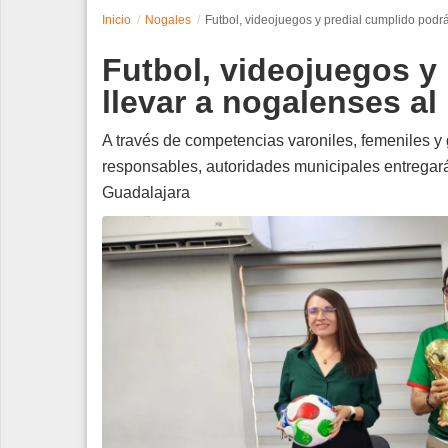
Inicio
Nogales
Futbol, videojuegos y predial cumplido podr
Espectáculos
Futbol, videojuegos y
Tecnología
llevar a nogalenses al
Contacto
A través de competencias varoniles, femeniles 
responsables, autoridades municipales entregará
Edición Impresa
Guadalajara