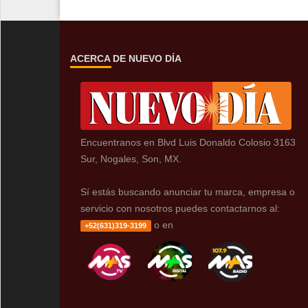
ACERCA DE NUEVO DÍA
Encuentranos en Blvd Luis Donaldo Colosio 3163
Sur, Nogales, Son, MX.
Sí estás buscando anunciar tu marca, empresa o
servicio con nosotros puedes contactarnos al:
o en
+52(631)319-3199