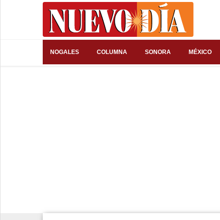
⌕
NOGALES
COLUMNA
SONORA
MÉXICO
Inicio
Nogales
Columna
Sonora
México
Arizona
Internacional
Deportes