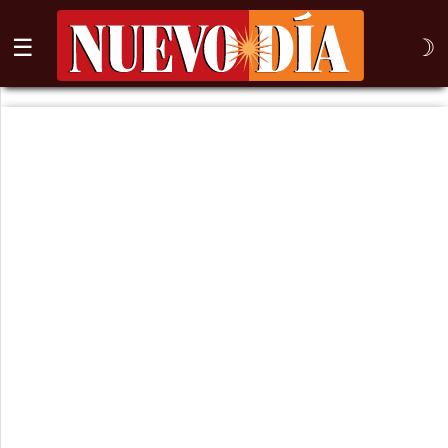
☰
☽
⌕
Inicio
Nogales
Columna
Sonora
México
Arizona
Internacional