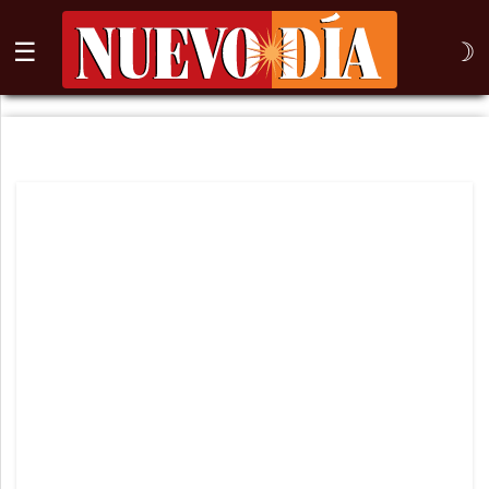
☰
☽
⌕
Inicio
Nogales
Columna
Sonora
México
Arizona
Internacional