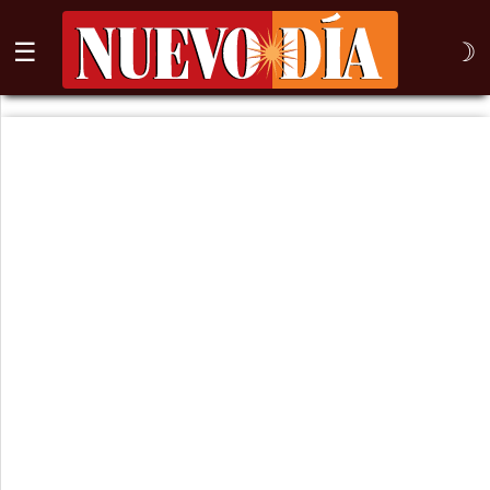
☰
☽
⌕
Inicio
Nogales
Columna
Sonora
México
Arizona
Internacional