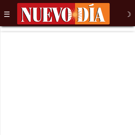
☰
☽
⌕
Inicio
Nogales
Columna
Sonora
México
Arizona
Internacional