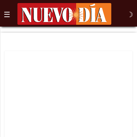
☰
☽
⌕
Inicio
Nogales
Columna
Sonora
México
Arizona
Internacional