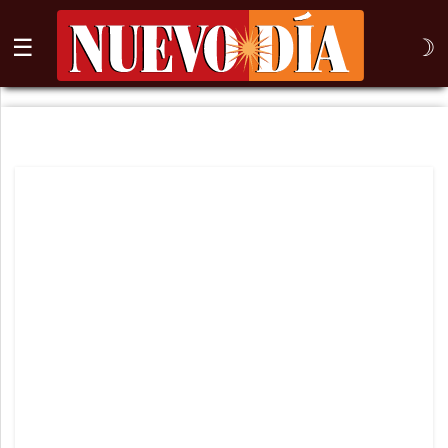
☰
☽
⌕
Inicio
Nogales
Columna
Sonora
México
Arizona
Internacional