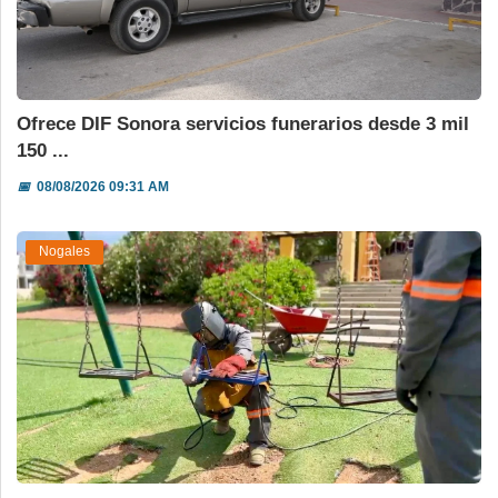
Ofrece DIF Sonora servicios funerarios desde 3 mil
150 ...
📅
08/08/2026 09:31 AM
Nogales