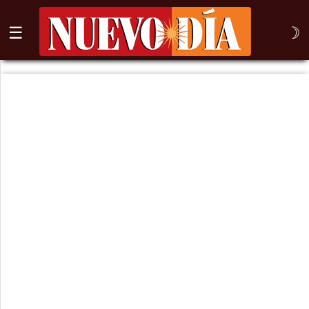
☰
☽
⌕
Inicio
Nogales
Columna
Sonora
México
Arizona
Internacional