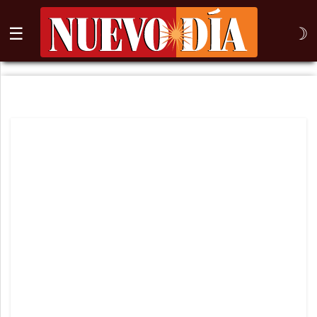
☰
☽
⌕
Inicio
Nogales
Columna
Sonora
México
Arizona
Internacional