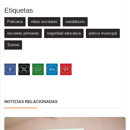
Etiquetas
Policiaca
robos escolares
vandalismo
escuelas primarias
seguridad educativa
policía municipal
Sonora
NOTICIAS RELACIONADAS