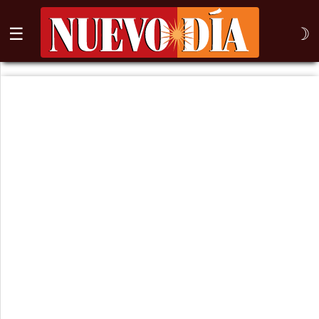
☰
☽
⌕
Inicio
Nogales
Columna
Sonora
México
Arizona
Internacional