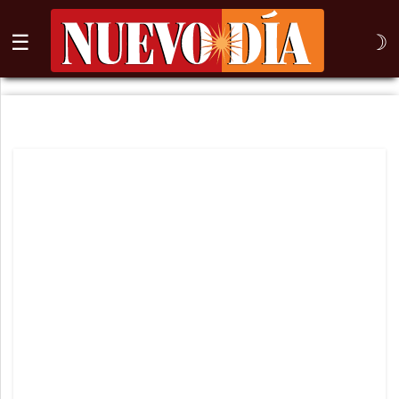
☰
☽
⌕
Inicio
Nogales
Columna
Sonora
México
Arizona
Internacional