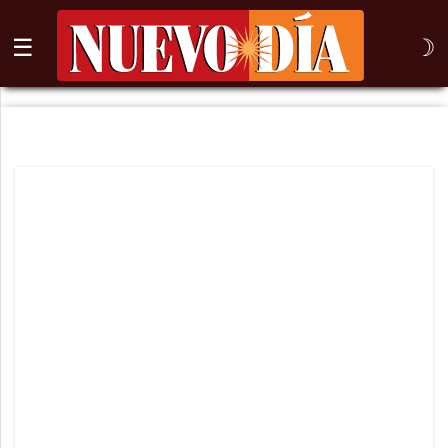
☰
☽
⌕
Inicio
Nogales
Columna
Sonora
México
Arizona
Internacional