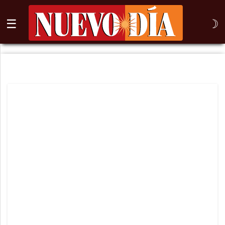
☰
☽
⌕
Inicio
Nogales
Columna
Sonora
México
Arizona
Internacional