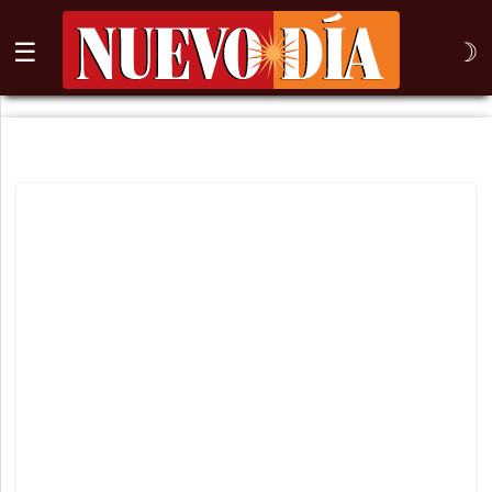
☰
☽
⌕
Inicio
Nogales
Columna
Sonora
México
Arizona
Internacional